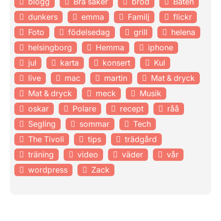
blogg
Bra saker
bröd
Båten
dunkers
emma
Familj
flickr
Foto
födelsedag
grill
helena
helsingborg
Hemma
iphone
jul
karta
konsert
Kul
live
mac
martin
Mat & dryck
Mat & dryck
meck
Musik
oskar
Polare
recept
råå
Segling
sommar
Tech
The Tivoli
tips
trädgård
träning
video
väder
vår
wordpress
Zack