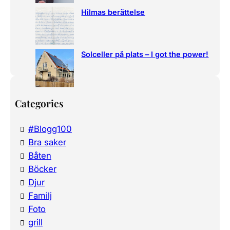
Hilmas berättelse
Solceller på plats – I got the power!
Categories
#Blogg100
Bra saker
Båten
Böcker
Djur
Familj
Foto
grill