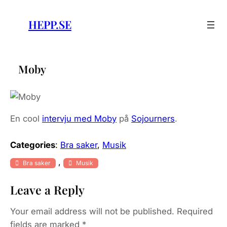
Skip
to
HEPP.SE
content
Moby
En cool
intervju med Moby
på
Sojourners
.
Categories
:
Bra saker
, 
Musik
, 
Bra saker
Musik
Leave a Reply
Your email address will not be published.
Required
fields are marked
*