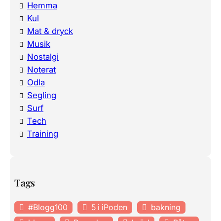
Hemma
Kul
Mat & dryck
Musik
Nostalgi
Noterat
Odla
Segling
Surf
Tech
Training
Tags
#Blogg100
5 i iPoden
bakning