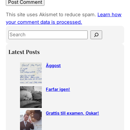
This site uses Akismet to reduce spam.
Learn how
your comment data is processed.
S
e
a
Latest Posts
r
c
Äggost
h
Farfar igen!
Grattis till examen, Oskar!