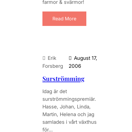
farmor & svärmor!
Read More
Erik
August 17,
Forsberg
2006
Surströmming
Idag är det
surströmmingspremiär.
Hasse, Johan, Linda,
Martin, Helena och jag
samlades i vårt växthus
för…