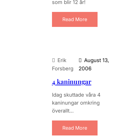
som blir 12 år!
Read More
Erik
August 13,
Forsberg
2006
4 kaninungar
Idag skuttade våra 4
kaninungar omkring
överallt…
Read More