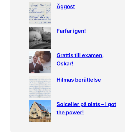
Äggost
h
Farfar igen!
Grattis till examen,
Oskar!
Hilmas berättelse
Solceller på plats – I got
the power!