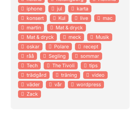
iphone
jul
karta
konsert
Kul
live
mac
martin
Mat & dryck
Mat & dryck
meck
Musik
oskar
Polare
recept
råå
Segling
sommar
Tech
The Tivoli
tips
trädgård
träning
video
väder
vår
wordpress
Zack