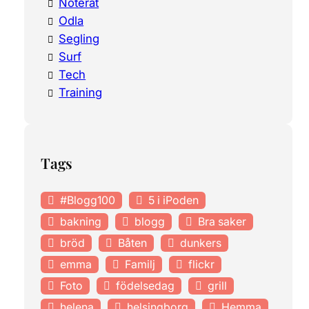
Noterat
Odla
Segling
Surf
Tech
Training
Tags
#Blogg100
5 i iPoden
bakning
blogg
Bra saker
bröd
Båten
dunkers
emma
Familj
flickr
Foto
födelsedag
grill
helena
helsingborg
Hemma