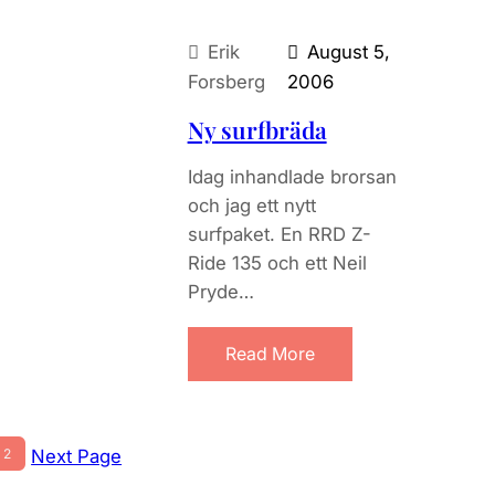
Erik
August 5,
Forsberg
2006
Ny surfbräda
Idag inhandlade brorsan
och jag ett nytt
surfpaket. En RRD Z-
Ride 135 och ett Neil
Pryde…
Read More
2
Next Page