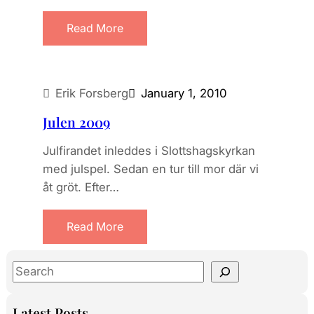
Read More
Erik Forsberg
January 1, 2010
Julen 2009
Julfirandet inleddes i Slottshagskyrkan
med julspel. Sedan en tur till mor där vi
åt gröt. Efter…
Read More
S
e
a
Latest Posts