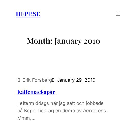
Skip
to
HEPP.SE
content
Month:
January 2010
Erik Forsberg
January 29, 2010
Kaffemackapär
I eftermiddags när jag satt och jobbade
på Koppi fick jag en demo av Aeropress.
Mmm,…