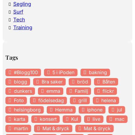
Segling
Surf
Tech
Training
Tags
#Blogg100
5 i iPoden
bakning
blogg
Bra saker
bröd
Båten
dunkers
emma
Familj
flickr
Foto
födelsedag
grill
helena
helsingborg
Hemma
iphone
jul
karta
konsert
Kul
live
mac
martin
Mat & dryck
Mat & dryck