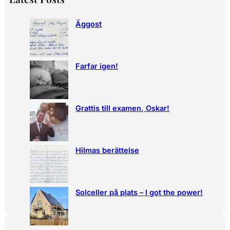
r
c
Äggost
h
Farfar igen!
Grattis till examen, Oskar!
Hilmas berättelse
Solceller på plats – I got the power!