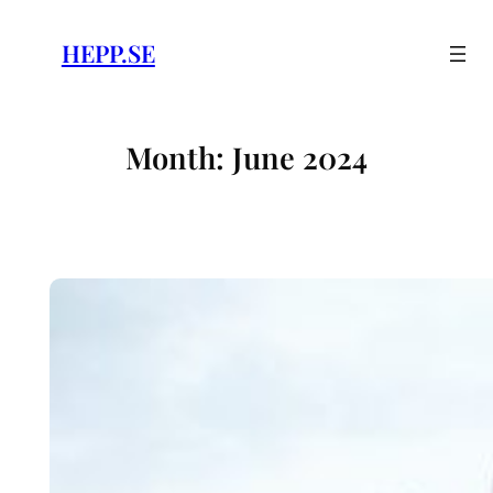
Skip
to
HEPP.SE
content
Month:
June 2024