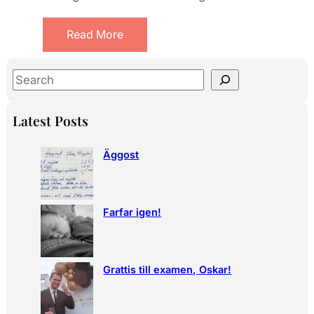
Read More
S
e
a
Latest Posts
r
c
Äggost
h
Farfar igen!
Grattis till examen, Oskar!