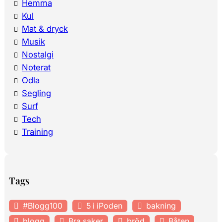
Hemma
Kul
Mat & dryck
Musik
Nostalgi
Noterat
Odla
Segling
Surf
Tech
Training
Tags
#Blogg100
5 i iPoden
bakning
blogg
Bra saker
bröd
Båten