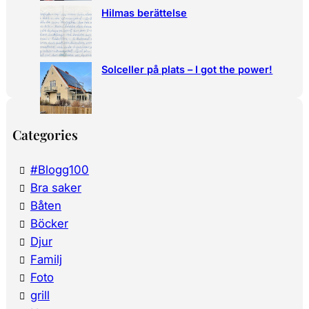
Hilmas berättelse
Solceller på plats – I got the power!
Categories
#Blogg100
Bra saker
Båten
Böcker
Djur
Familj
Foto
grill