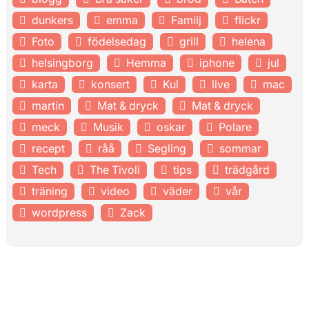
dunkers
emma
Familj
flickr
Foto
födelsedag
grill
helena
helsingborg
Hemma
iphone
jul
karta
konsert
Kul
live
mac
martin
Mat & dryck
Mat & dryck
meck
Musik
oskar
Polare
recept
råå
Segling
sommar
Tech
The Tivoli
tips
trädgård
träning
video
väder
vår
wordpress
Zack