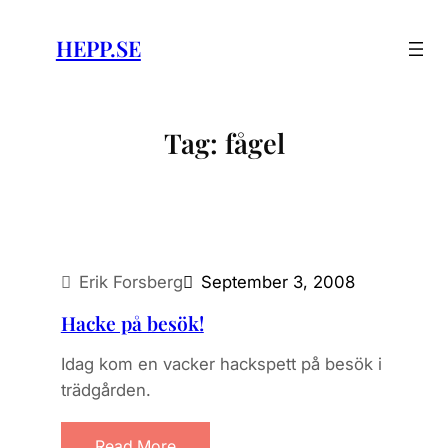
Skip
to
HEPP.SE
content
Tag:
fågel
Erik Forsberg
September 3, 2008
Hacke på besök!
Idag kom en vacker hackspett på besök i
trädgården.
Read More