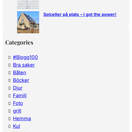
Solceller på plats – I got the power!
Categories
#Blogg100
Bra saker
Båten
Böcker
Djur
Familj
Foto
grill
Hemma
Kul