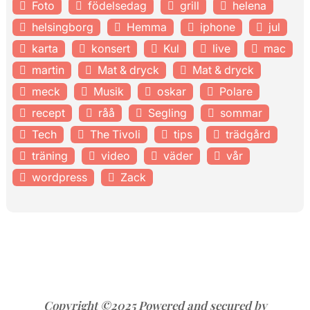
Foto
födelsedag
grill
helena
helsingborg
Hemma
iphone
jul
karta
konsert
Kul
live
mac
martin
Mat & dryck
Mat & dryck
meck
Musik
oskar
Polare
recept
råå
Segling
sommar
Tech
The Tivoli
tips
trädgård
träning
video
väder
vår
wordpress
Zack
Copyright ©2025 Powered and secured by