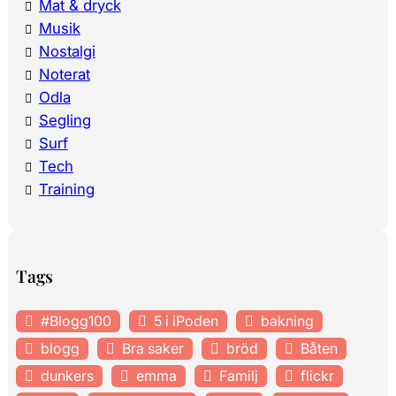
Mat & dryck
Musik
Nostalgi
Noterat
Odla
Segling
Surf
Tech
Training
Tags
#Blogg100
5 i iPoden
bakning
blogg
Bra saker
bröd
Båten
dunkers
emma
Familj
flickr