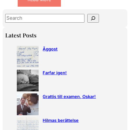
S
e
a
Latest Posts
r
c
Äggost
h
Farfar igen!
Grattis till examen, Oskar!
Hilmas berättelse