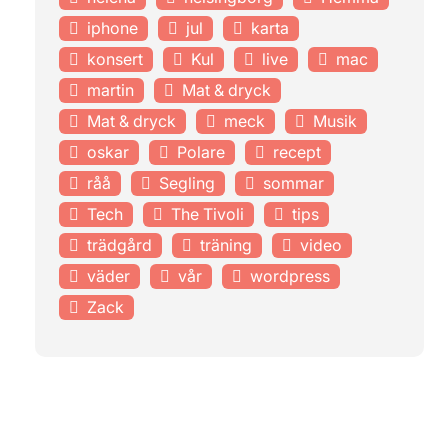
iphone
jul
karta
konsert
Kul
live
mac
martin
Mat & dryck
Mat & dryck
meck
Musik
oskar
Polare
recept
råå
Segling
sommar
Tech
The Tivoli
tips
trädgård
träning
video
väder
vår
wordpress
Zack