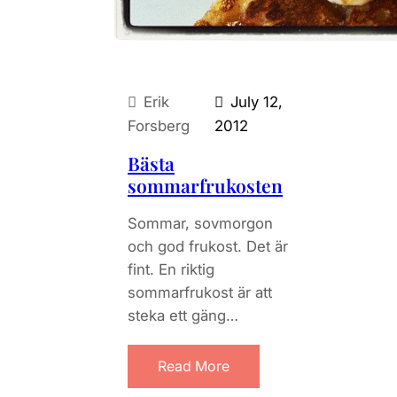
Erik
July 12,
Forsberg
2012
Bästa
sommarfrukosten
Sommar, sovmorgon
och god frukost. Det är
fint. En riktig
sommarfrukost är att
steka ett gäng…
Read More