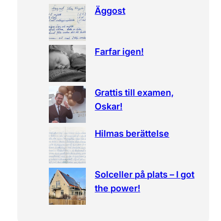
Äggost
h
Farfar igen!
Grattis till examen,
Oskar!
Hilmas berättelse
Solceller på plats – I got
the power!