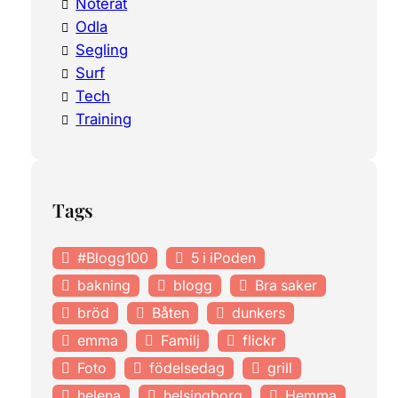
Noterat
Odla
Segling
Surf
Tech
Training
Tags
#Blogg100
5 i iPoden
bakning
blogg
Bra saker
bröd
Båten
dunkers
emma
Familj
flickr
Foto
födelsedag
grill
helena
helsingborg
Hemma