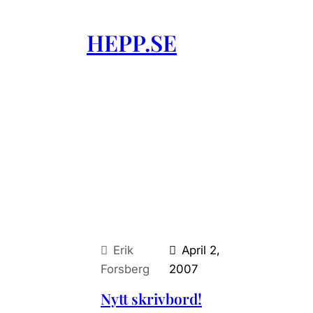
Skip
to
HEPP.SE
content
Erik
April 2,
Forsberg
2007
Nytt skrivbord!