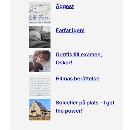
Äggost
h
Farfar igen!
Grattis till examen,
Oskar!
Hilmas berättelse
Solceller på plats – I got
the power!