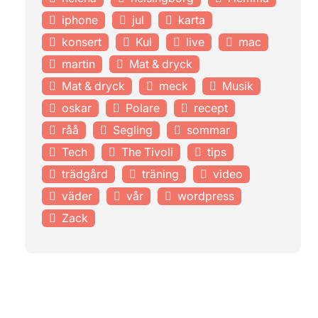
iphone
jul
karta
konsert
Kul
live
mac
martin
Mat & dryck
Mat & dryck
meck
Musik
oskar
Polare
recept
råå
Segling
sommar
Tech
The Tivoli
tips
trädgård
träning
video
väder
vår
wordpress
Zack