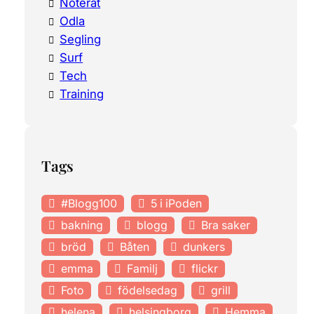
Noterat
Odla
Segling
Surf
Tech
Training
Tags
#Blogg100
5 i iPoden
bakning
blogg
Bra saker
bröd
Båten
dunkers
emma
Familj
flickr
Foto
födelsedag
grill
helena
helsingborg
Hemma