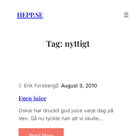
Skip
to
HEPP.SE
content
Tag:
nyttigt
Erik Forsberg
August 3, 2010
Egen juice
Oskar har druckit god juice varje dag på
Ven. Så nu tyckte han att vi skulle…
Read More