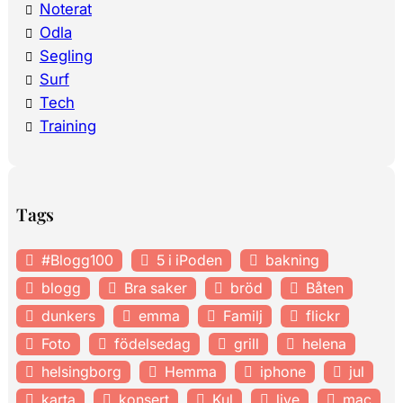
Noterat
Odla
Segling
Surf
Tech
Training
Tags
#Blogg100
5 i iPoden
bakning
blogg
Bra saker
bröd
Båten
dunkers
emma
Familj
flickr
Foto
födelsedag
grill
helena
helsingborg
Hemma
iphone
jul
karta
konsert
Kul
live
mac