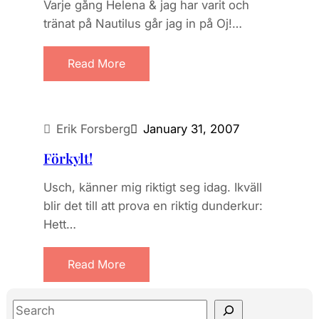
Varje gång Helena & jag har varit och
tränat på Nautilus går jag in på Oj!…
Read More
Erik Forsberg
January 31, 2007
Förkylt!
Usch, känner mig riktigt seg idag. Ikväll
blir det till att prova en riktig dunderkur:
Hett…
Read More
S