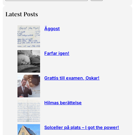
e
a
Latest Posts
r
c
Äggost
h
Farfar igen!
Grattis till examen, Oskar!
Hilmas berättelse
Solceller på plats – I got the power!