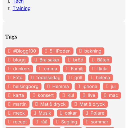
Tech
Training
Tags
#Blogg100
5 i iPoden
bakning
blogg
Bra saker
bröd
Båten
dunkers
emma
Familj
flickr
Foto
födelsedag
grill
helena
helsingborg
Hemma
iphone
jul
karta
konsert
Kul
live
mac
martin
Mat & dryck
Mat & dryck
meck
Musik
oskar
Polare
recept
råå
Segling
sommar