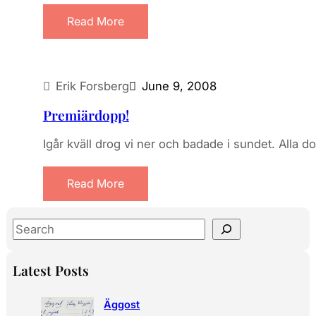
Read More
Erik Forsberg
June 9, 2008
Premiärdopp!
Igår kväll drog vi ner och badade i sundet. Alla 
Read More
S
e
a
Latest Posts
r
c
Äggost