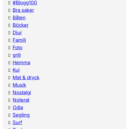
#Blogg100
Bra saker
Båten
Böcker
Djur
Familj
Foto
grill
Hemma
Kul
Mat & dryck
Musik
Nostalgi
Noterat
Odla
Segling
Surf