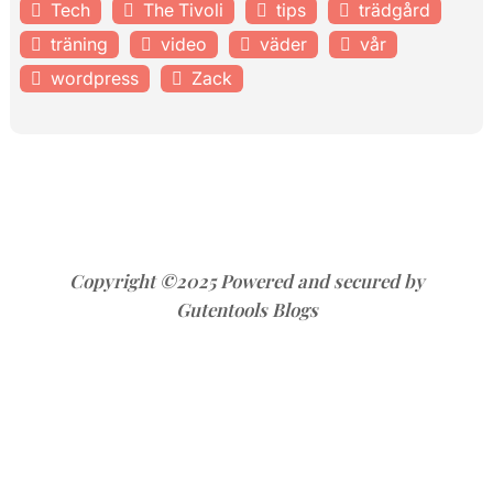
Tech
The Tivoli
tips
trädgård
träning
video
väder
vår
wordpress
Zack
Copyright ©2025 Powered and secured by
Gutentools Blogs