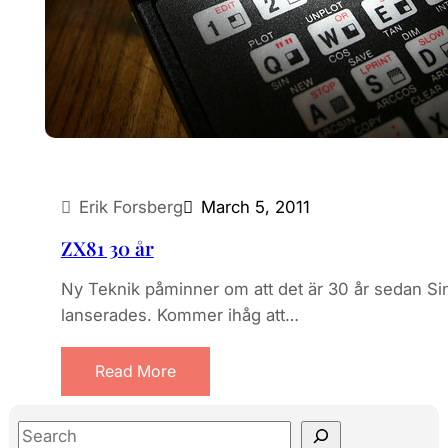
Erik Forsberg
March 5, 2011
ZX81 30 år
Ny Teknik påminner om att det är 30 år sedan Sin
lanserades. Kommer ihåg att…
Read More
S