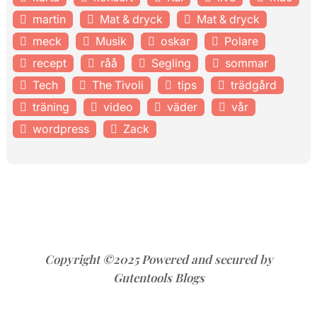
martin
Mat & dryck
Mat & dryck
meck
Musik
oskar
Polare
recept
råå
Segling
sommar
Tech
The Tivoli
tips
trädgård
träning
video
väder
vår
wordpress
Zack
Copyright ©2025 Powered and secured by
Gutentools Blogs