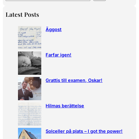
e
a
Latest Posts
r
c
Äggost
h
Farfar igen!
Grattis till examen, Oskar!
Hilmas berättelse
Solceller på plats – I got the power!