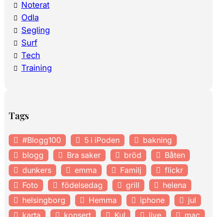
Noterat
Odla
Segling
Surf
Tech
Training
Tags
#Blogg100
5 i iPoden
bakning
blogg
Bra saker
bröd
Båten
dunkers
emma
Familj
flickr
Foto
födelsedag
grill
helena
helsingborg
Hemma
iphone
jul
karta
konsert
Kul
live
mac