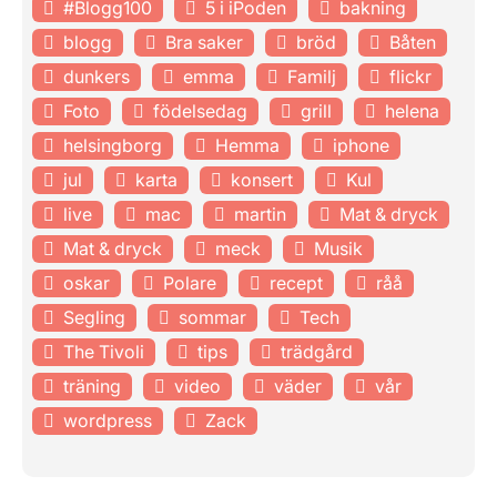
#Blogg100
5 i iPoden
bakning
blogg
Bra saker
bröd
Båten
dunkers
emma
Familj
flickr
Foto
födelsedag
grill
helena
helsingborg
Hemma
iphone
jul
karta
konsert
Kul
live
mac
martin
Mat & dryck
Mat & dryck
meck
Musik
oskar
Polare
recept
råå
Segling
sommar
Tech
The Tivoli
tips
trädgård
träning
video
väder
vår
wordpress
Zack