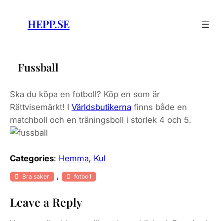
Skip
to
HEPP.SE
content
Fussball
Ska du köpa en fotboll? Köp en som är
Rättvisemärkt! I
Världsbutikerna
finns både en
matchboll och en träningsboll i storlek 4 och 5.
Categories
:
Hemma
, 
Kul
, 
Bra saker
fotboll
Leave a Reply