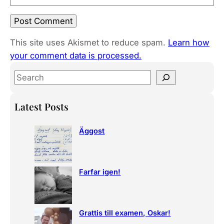
This site uses Akismet to reduce spam.
Learn how
your comment data is processed.
S
e
a
Latest Posts
r
c
Äggost
h
Farfar igen!
Grattis till examen, Oskar!