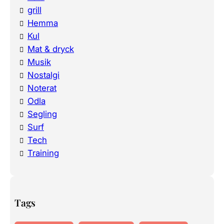
grill
Hemma
Kul
Mat & dryck
Musik
Nostalgi
Noterat
Odla
Segling
Surf
Tech
Training
Tags