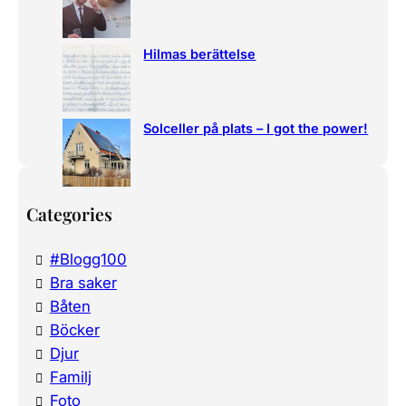
Hilmas berättelse
Solceller på plats – I got the power!
Categories
#Blogg100
Bra saker
Båten
Böcker
Djur
Familj
Foto