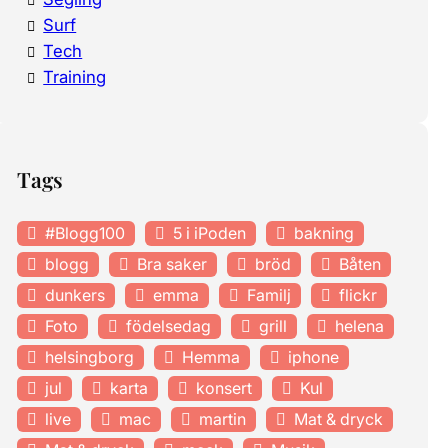
Surf
Tech
Training
Tags
#Blogg100
5 i iPoden
bakning
blogg
Bra saker
bröd
Båten
dunkers
emma
Familj
flickr
Foto
födelsedag
grill
helena
helsingborg
Hemma
iphone
jul
karta
konsert
Kul
live
mac
martin
Mat & dryck