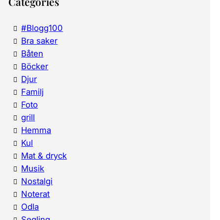
Categories
#Blogg100
Bra saker
Båten
Böcker
Djur
Familj
Foto
grill
Hemma
Kul
Mat & dryck
Musik
Nostalgi
Noterat
Odla
Segling