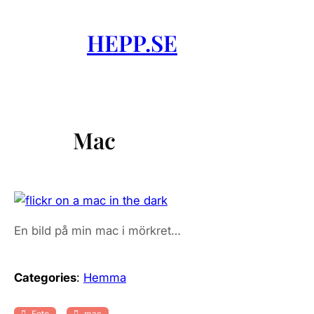
Skip
to
HEPP.SE
content
Mac
En bild på min mac i mörkret…
Categories
:
Hemma
, 
Foto
mac