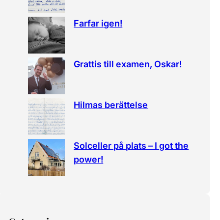
Farfar igen!
Grattis till examen, Oskar!
Hilmas berättelse
Solceller på plats – I got the
power!