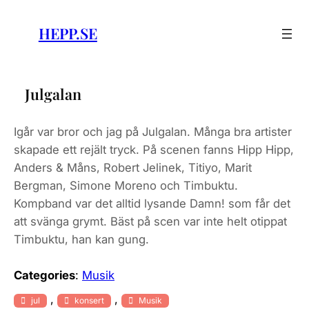
Skip
to
HEPP.SE
content
Julgalan
Igår var bror och jag på Julgalan. Många bra artister
skapade ett rejält tryck. På scenen fanns Hipp Hipp,
Anders & Måns, Robert Jelinek, Titiyo, Marit
Bergman, Simone Moreno och Timbuktu.
Kompband var det alltid lysande Damn! som får det
att svänga grymt. Bäst på scen var inte helt otippat
Timbuktu, han kan gung.
Categories
:
Musik
, 
, 
jul
konsert
Musik