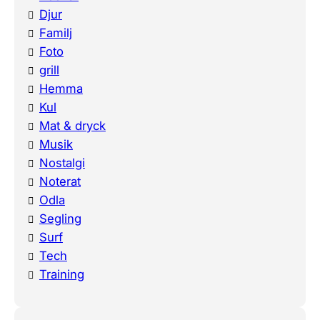
Djur
Familj
Foto
grill
Hemma
Kul
Mat & dryck
Musik
Nostalgi
Noterat
Odla
Segling
Surf
Tech
Training