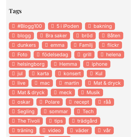
Tags
#Blogg100
5 i iPoden
bakning
blogg
Bra saker
bröd
Båten
dunkers
emma
Familj
flickr
Foto
födelsedag
grill
helena
helsingborg
Hemma
iphone
jul
karta
konsert
Kul
live
mac
martin
Mat & dryck
Mat & dryck
meck
Musik
oskar
Polare
recept
råå
Segling
sommar
Tech
The Tivoli
tips
trädgård
träning
video
väder
vår