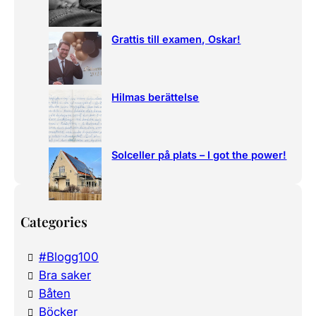
Grattis till examen, Oskar!
Hilmas berättelse
Solceller på plats – I got the power!
Categories
#Blogg100
Bra saker
Båten
Böcker