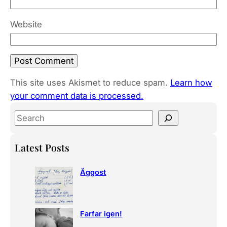
Website
This site uses Akismet to reduce spam.
Learn how
your comment data is processed.
S
e
a
Latest Posts
r
c
Äggost
h
Farfar igen!