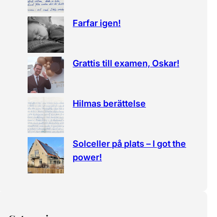
Farfar igen!
Grattis till examen, Oskar!
Hilmas berättelse
Solceller på plats – I got the
power!