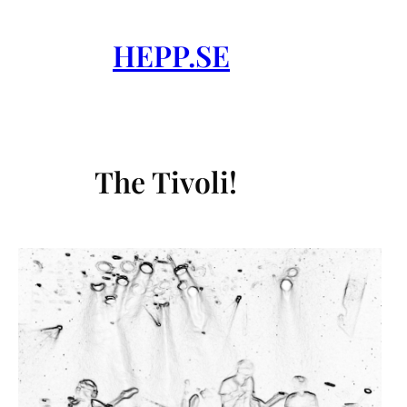
Skip
to
HEPP.SE
content
The Tivoli!