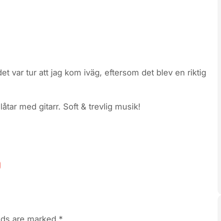
n det var tur att jag kom iväg, eftersom det blev en riktig
tar med gitarr. Soft & trevlig musik!
elds are marked
*