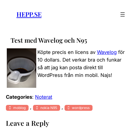
Skip
to
HEPP.SE
content
Test med Wavelog och N95
Köpte precis en licens av
Wavelog
för
10 dollars. Det verkar bra och funkar
så att jag kan posta direkt till
WordPress från min mobil. Najs!
Categories
:
Noterat
, 
, 
moblog
nokia N95
wordpress
Leave a Reply