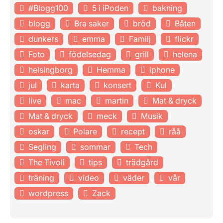
#Blogg100
5 i iPoden
bakning
blogg
Bra saker
bröd
Båten
dunkers
emma
Familj
flickr
Foto
födelsedag
grill
helena
helsingborg
Hemma
iphone
jul
karta
konsert
Kul
live
mac
martin
Mat & dryck
Mat & dryck
meck
Musik
oskar
Polare
recept
råå
Segling
sommar
Tech
The Tivoli
tips
trädgård
träning
video
väder
vår
wordpress
Zack