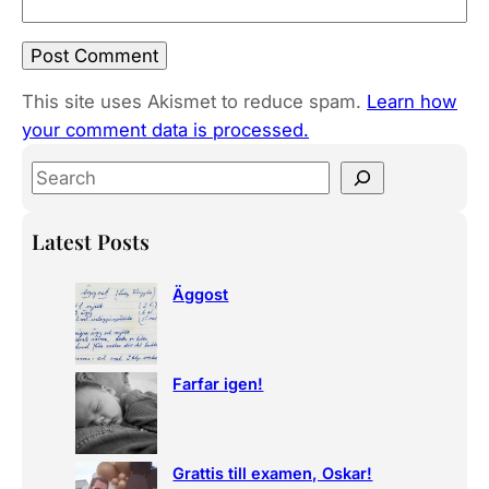
This site uses Akismet to reduce spam.
Learn how
your comment data is processed.
S
e
a
Latest Posts
r
c
Äggost
h
Farfar igen!
Grattis till examen, Oskar!