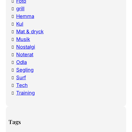
Foto
grill
Hemma
Kul
Mat & dryck
Musik
Nostalgi
Noterat
Odla
Segling
Surf
Tech
Training
Tags