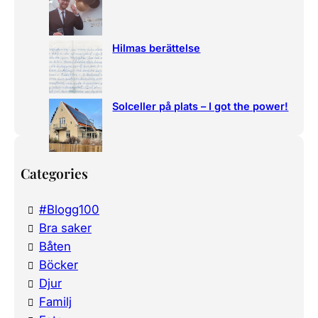
Hilmas berättelse
Solceller på plats – I got the power!
Categories
#Blogg100
Bra saker
Båten
Böcker
Djur
Familj