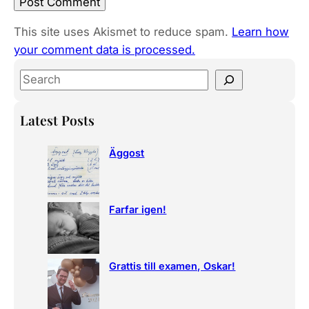
This site uses Akismet to reduce spam.
Learn how
your comment data is processed.
S
e
a
Latest Posts
r
c
Äggost
h
Farfar igen!
Grattis till examen, Oskar!