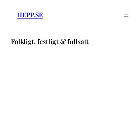
Skip
to
HEPP.SE
content
Folkligt, festligt & fullsatt