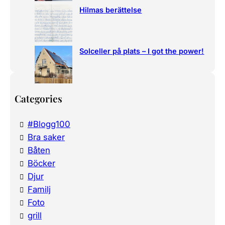
Hilmas berättelse
Solceller på plats – I got the power!
Categories
#Blogg100
Bra saker
Båten
Böcker
Djur
Familj
Foto
grill