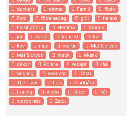
dunkers
emma
Familj
flickr
Foto
födelsedag
grill
helena
helsingborg
Hemma
iphone
jul
karta
konsert
Kul
live
mac
martin
Mat & dryck
Mat & dryck
meck
Musik
oskar
Polare
recept
råå
Segling
sommar
Tech
The Tivoli
tips
trädgård
träning
video
väder
vår
wordpress
Zack