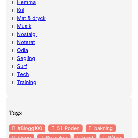
Hemma
Kul
Mat & dryck
Musik
Nostalgi
Noterat
Odla
Segling
Surf
Tech
Training
Tags
#Blogg100
5 i iPoden
bakning
blogg
Bra saker
bröd
Båten