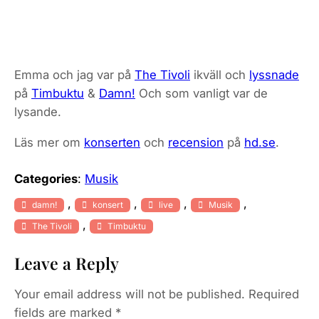
Emma och jag var på
The Tivoli
ikväll och
lyssnade
på
Timbuktu
&
Damn!
Och som vanligt var de
lysande.
Läs mer om
konserten
och
recension
på
hd.se
.
Categories
:
Musik
, 
, 
, 
, 
damn!
konsert
live
Musik
, 
The Tivoli
Timbuktu
Leave a Reply
Your email address will not be published.
Required
fields are marked
*