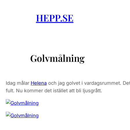
Skip
to
HEPP.SE
content
Golvmålning
Idag målar
Helena
och jag golvet i vardagsrummet. Det ä
fult. Nu kommer det istället att bli ljusgrått.