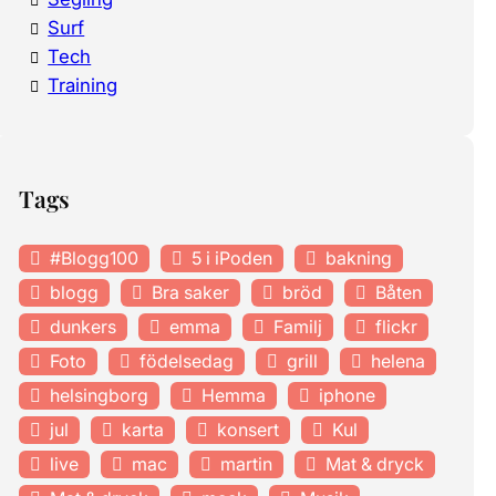
Surf
Tech
Training
Tags
#Blogg100
5 i iPoden
bakning
blogg
Bra saker
bröd
Båten
dunkers
emma
Familj
flickr
Foto
födelsedag
grill
helena
helsingborg
Hemma
iphone
jul
karta
konsert
Kul
live
mac
martin
Mat & dryck