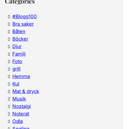
Categories
#Blogg100
Bra saker
Båten
Böcker
Djur
Familj
Foto
grill
Hemma
Kul
Mat & dryck
Musik
Nostalgi
Noterat
Odla
Segling