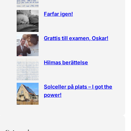
Farfar igen!
Grattis till examen, Oskar!
Hilmas berättelse
Solceller på plats – I got the
power!