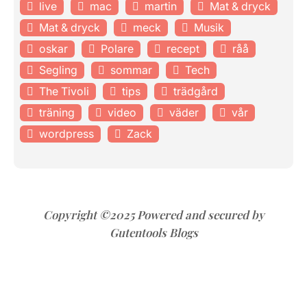
live
mac
martin
Mat & dryck
Mat & dryck
meck
Musik
oskar
Polare
recept
råå
Segling
sommar
Tech
The Tivoli
tips
trädgård
träning
video
väder
vår
wordpress
Zack
Copyright ©2025 Powered and secured by
Gutentools Blogs