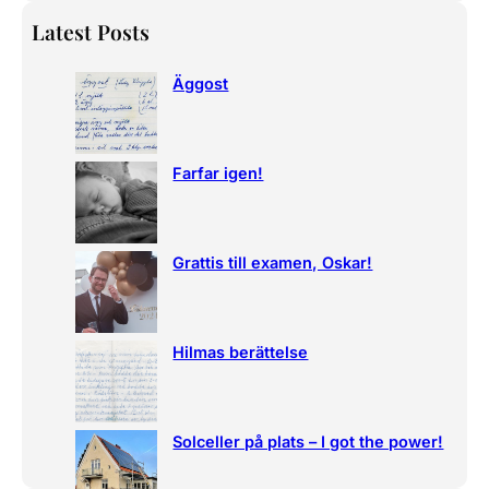
a
Latest Posts
r
c
Äggost
h
Farfar igen!
Grattis till examen, Oskar!
Hilmas berättelse
Solceller på plats – I got the power!