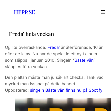
Skip
to
HEPP.SE
content
Freda’ hela veckan
Oj, lite överraskande.
Freda’
är återförenade, 16 år
efter de la av. Nu har de spelat in ett nytt album
som släpps i januari 2010. Singeln “
Bäste vän
”
släpptes förra veckan.
Den plattan måste man ju såklart checka. Tänk vad
mycket man lyssnat på detta bandet…
Uppdaterad:
singeln Bäste vän finns nu på Spotify