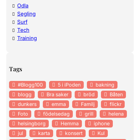
Odla
Segling
Surf
Tech
Training
Tags
#Blogg100
5 i iPoden
bakning
blogg
Bra saker
bröd
Båten
dunkers
emma
Familj
flickr
Foto
födelsedag
grill
helena
helsingborg
Hemma
iphone
jul
karta
konsert
Kul