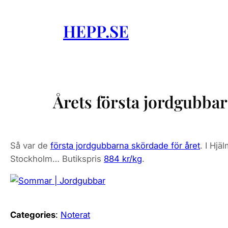
Skip
to
HEPP.SE
content
Årets första jordgubbar
Så var de
första jordgubbarna skördade för året
. I Hjä
Stockholm… Butikspris
884 kr/kg
.
Categories
:
Noterat