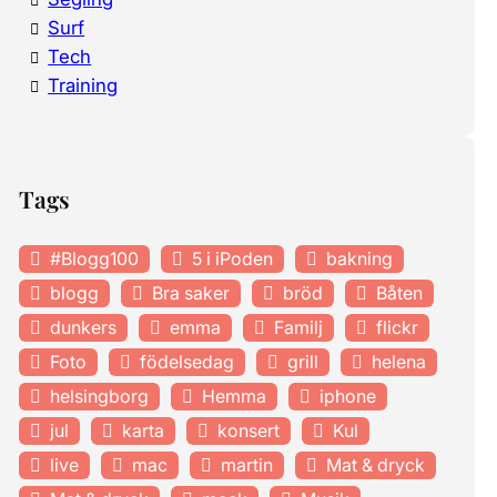
Surf
Tech
Training
Tags
#Blogg100
5 i iPoden
bakning
blogg
Bra saker
bröd
Båten
dunkers
emma
Familj
flickr
Foto
födelsedag
grill
helena
helsingborg
Hemma
iphone
jul
karta
konsert
Kul
live
mac
martin
Mat & dryck