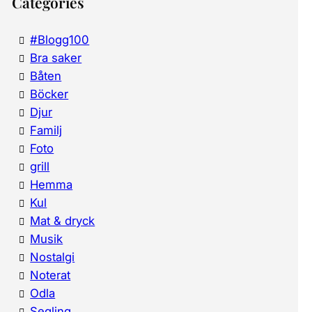
Categories
#Blogg100
Bra saker
Båten
Böcker
Djur
Familj
Foto
grill
Hemma
Kul
Mat & dryck
Musik
Nostalgi
Noterat
Odla
Segling