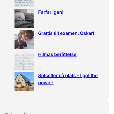
Farfar igen!
Grattis till examen, Oskar!
Hilmas berättelse
Solceller på plats – I got the
power!