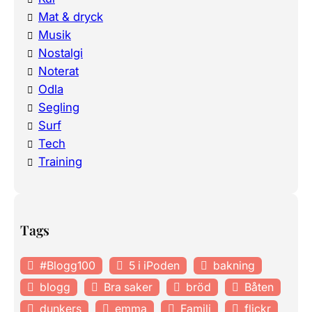
Mat & dryck
Musik
Nostalgi
Noterat
Odla
Segling
Surf
Tech
Training
Tags
#Blogg100
5 i iPoden
bakning
blogg
Bra saker
bröd
Båten
dunkers
emma
Familj
flickr