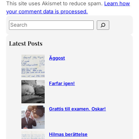
This site uses Akismet to reduce spam.
Learn how
your comment data is processed.
S
e
a
Latest Posts
r
c
Äggost
h
Farfar igen!
Grattis till examen, Oskar!
Hilmas berättelse