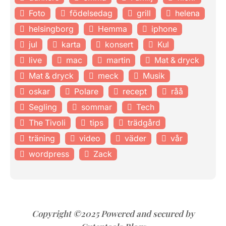
Foto
födelsedag
grill
helena
helsingborg
Hemma
iphone
jul
karta
konsert
Kul
live
mac
martin
Mat & dryck
Mat & dryck
meck
Musik
oskar
Polare
recept
råå
Segling
sommar
Tech
The Tivoli
tips
trädgård
träning
video
väder
vår
wordpress
Zack
Copyright ©2025 Powered and secured by