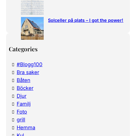
Solceller på plats – I got the power!
Categories
#Blogg100
Bra saker
Båten
Böcker
Djur
Familj
Foto
grill
Hemma
Kul