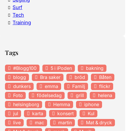
Surf
Tech
Training
Tags
#Blogg100
5 i iPoden
bakning
blogg
Bra saker
bröd
Båten
dunkers
emma
Familj
flickr
Foto
födelsedag
grill
helena
helsingborg
Hemma
iphone
jul
karta
konsert
Kul
live
mac
martin
Mat & dryck