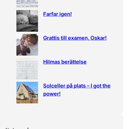
Farfar igen!
Grattis till examen, Oskar!
Hilmas berättelse
Solceller på plats – I got the
power!