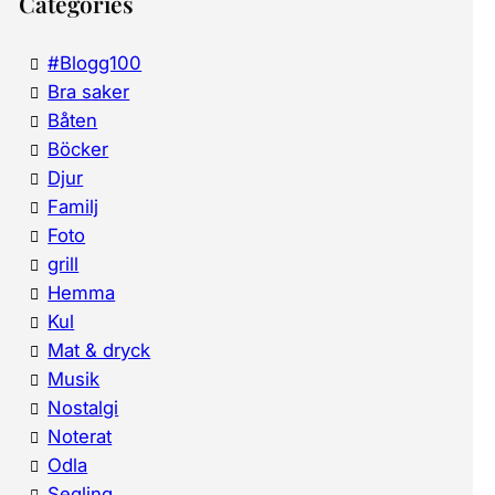
Categories
#Blogg100
Bra saker
Båten
Böcker
Djur
Familj
Foto
grill
Hemma
Kul
Mat & dryck
Musik
Nostalgi
Noterat
Odla
Segling