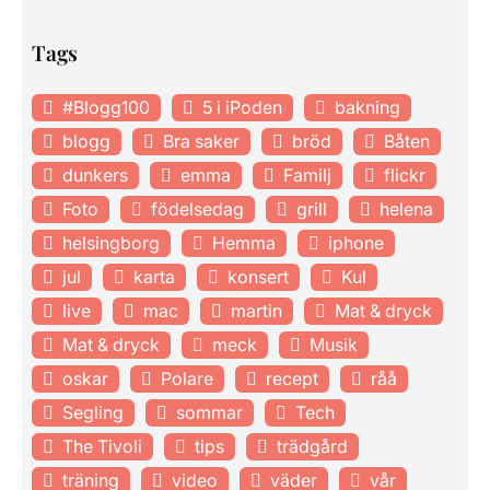
Tags
#Blogg100
5 i iPoden
bakning
blogg
Bra saker
bröd
Båten
dunkers
emma
Familj
flickr
Foto
födelsedag
grill
helena
helsingborg
Hemma
iphone
jul
karta
konsert
Kul
live
mac
martin
Mat & dryck
Mat & dryck
meck
Musik
oskar
Polare
recept
råå
Segling
sommar
Tech
The Tivoli
tips
trädgård
träning
video
väder
vår