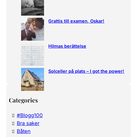
Grattis till examen, Oskar!
Hilmas berättelse
Solceller på plats – I got the power!
Categories
#Blogg100
Bra saker
Båten