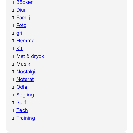
Böcker
Djur
Familj
Foto
grill
Hemma
Kul
Mat & dryck
Musik
Nostalgi
Noterat
Odla
Segling
Surf
Tech
Training