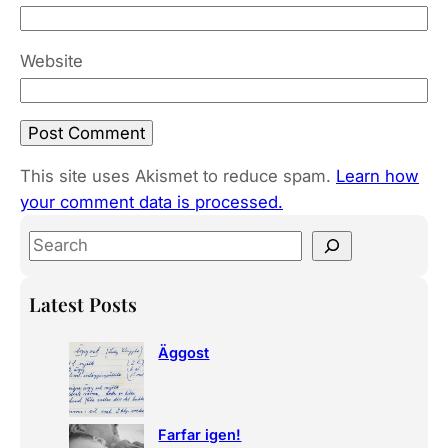
Website
This site uses Akismet to reduce spam.
Learn how
your comment data is processed.
S
e
a
Latest Posts
r
c
Äggost
h
Farfar igen!