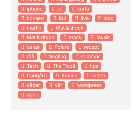
iphone
jul
karta
konsert
Kul
live
mac
martin
Mat & dryck
Mat & dryck
meck
Musik
oskar
Polare
recept
råå
Segling
sommar
Tech
The Tivoli
tips
trädgård
träning
video
väder
vår
wordpress
Zack