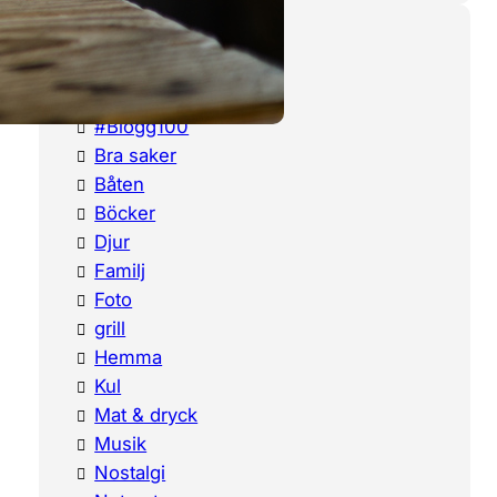
Categories
#Blogg100
Bra saker
Båten
Böcker
Djur
Familj
Foto
grill
Hemma
Kul
Mat & dryck
Musik
Nostalgi