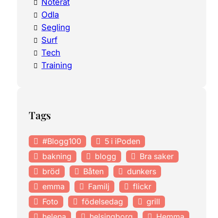
Noterat
Odla
Segling
Surf
Tech
Training
Tags
#Blogg100
5 i iPoden
bakning
blogg
Bra saker
bröd
Båten
dunkers
emma
Familj
flickr
Foto
födelsedag
grill
helena
helsingborg
Hemma