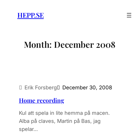
Skip
to
HEPP.SE
content
Month:
December 2008
Erik Forsberg
December 30, 2008
Home recording
Kul att spela in lite hemma på macen.
Alba på claves, Martin på Bas, jag
spelar…