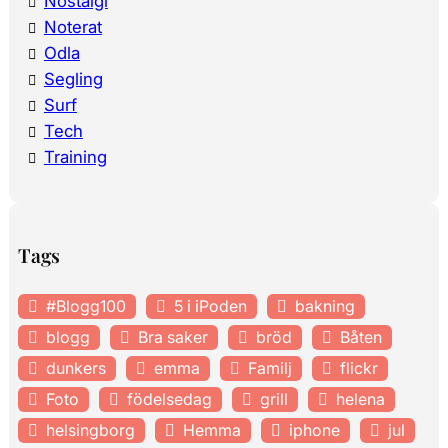
Nostalgi
Noterat
Odla
Segling
Surf
Tech
Training
Tags
#Blogg100
5 i iPoden
bakning
blogg
Bra saker
bröd
Båten
dunkers
emma
Familj
flickr
Foto
födelsedag
grill
helena
helsingborg
Hemma
iphone
jul