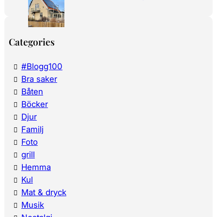
Categories
#Blogg100
Bra saker
Båten
Böcker
Djur
Familj
Foto
grill
Hemma
Kul
Mat & dryck
Musik