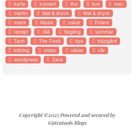
karta
konsert
Kul
live
mac
martin
Mat & dryck
Mat & dryck
meck
Musik
oskar
Polare
recept
råå
Segling
sommar
Tech
The Tivoli
tips
trädgård
träning
video
väder
vår
wordpress
Zack
Copyright ©2025 Powered and secured by
Gutentools Blogs