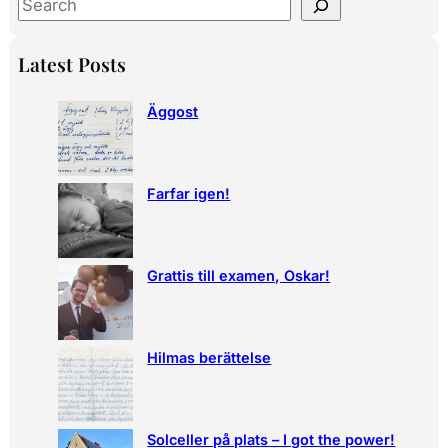
S
e
a
Latest Posts
r
c
Äggost
h
Farfar igen!
Grattis till examen, Oskar!
Hilmas berättelse
Solceller på plats – I got the power!